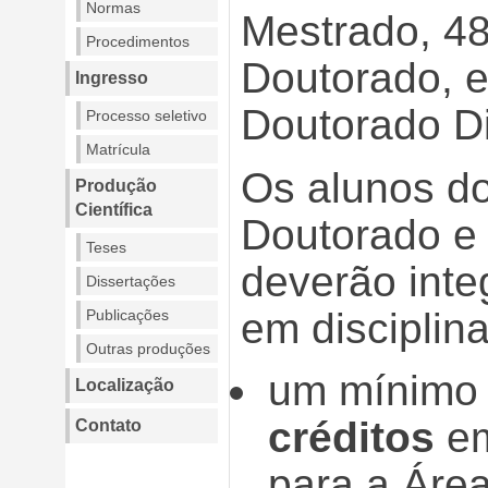
Normas
Mestrado, 48
Procedimentos
Doutorado, e
Ingresso
Doutorado Di
Processo seletivo
Matrícula
Os alunos do
Produção
Científica
Doutorado e 
Teses
deverão integ
Dissertações
em disciplina
Publicações
Outras produções
um mínimo
Localização
créditos
em
Contato
para a Áre