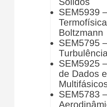
Sólidos
SEM5939 –
Termofísic
Boltzmann
SEM5795 – 
Turbulênci
SEM5925 – 
de Dados 
Multifásico
SEM5783 – 
Aerodinâmi