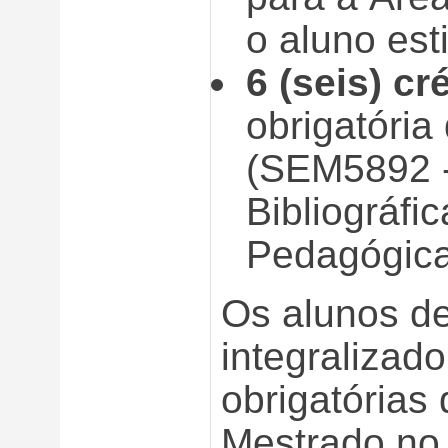
o aluno est
6 (seis) cr
obrigatóri
(SEM5892 -
Bibliográf
Pedagógica 
Os alunos d
integralizado
obrigatórias
Mestrado no